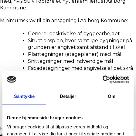
med, hvis du vil opføre et nyt enfamiliehus i Aalborg 
Kommune.
Minimumskrav til din ansøgning i Aalborg Kommune:
Generel beskrivelse af byggearbejdet
Situationsplan, hvor samtlige bygninger på 
grunden er angivet samt afstand til skel
Plantegninger (etageplaner) med mål
Snittegninger med indvendige mål
Facadetegninger med angivelse af det skrå 
højdegrænseplan samt samlet 
bygningshøjde
Udregning af bebyggelsesprocent
Information om materialer for tag og 
Samtykke
Detaljer
Om
ydervæg
Nødvendige oplysninger til indberetning i 
bygnings- og boligregistret (BBR)
Denne hjemmeside bruger cookies
Vi bruger cookies til at tilpasse vores indhold og
Hvis ejendommens byggeret overskrides, skal der laves 
annoncer, til at vise dig funktioner til sociale medier og til
en begrundet ansøgning om dispensation eller 