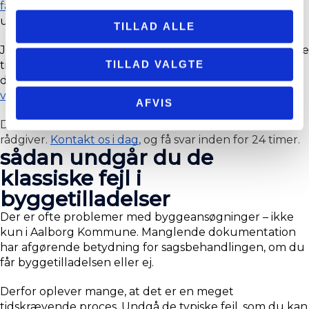
færdigmelder dit byggeri
 – blandt andet en 
underskrevet erklæring, tegninger og målinger.
TILLAD ALLE
Jo flere mangler der er i byggeansøgningen, jo længere 
TILLAD VALGTE
tid tager det for kommunen at behandle den og give 
dig byggetilladelsen.  Det kan også være en fordel at 
visualisere dit projekt i 3D
 ifm. ansøgningen.
AFVIS
Der er meget besvær og tid sparet med en erfaren 
rådgiver. 
Kontakt os i dag
, og få svar inden for 24 timer.
sådan undgår du de
klassiske fejl i
byggetilladelser
Der er ofte problemer med byggeansøgninger – ikke 
kun i Aalborg Kommune. Manglende dokumentation 
har afgørende betydning for sagsbehandlingen, om du 
får byggetilladelsen eller ej. 
Derfor oplever mange, at det er en meget 
tidskrævende proces. Undgå de typiske fejl, som du kan 