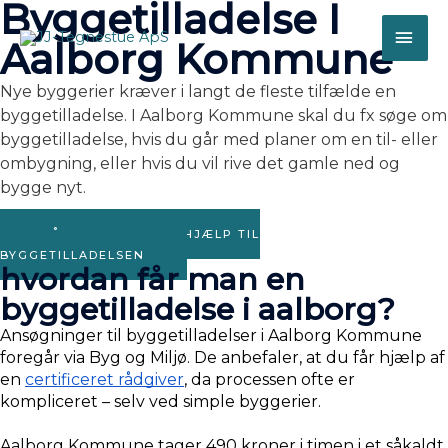
Byggetilladelse I
Gå
HO
til
Aalborg Kommune
indholdet
Nye byggerier kræver i langt de fleste tilfælde en 
byggetilladelse. I Aalborg Kommune skal du fx søge om 
byggetilladelse, hvis du går med planer om en til- eller 
ombygning, eller hvis du vil rive det gamle ned og 
bygge nyt. 
FÅ PROFESSIONEL HJÆLP TIL
BYGGETILLADELSEN
hvordan får man en
byggetilladelse i aalborg?
Ansøgninger til byggetilladelser i Aalborg Kommune 
foregår via Byg og Miljø. De anbefaler, at du får hjælp af 
en 
certificeret rådgiver
, da processen ofte er 
kompliceret – selv ved simple byggerier. 
Aalborg Kommune tager 490 kroner i timen i et såkaldt 