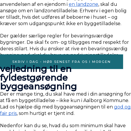
anvendelsen af en ejendom i 
en landzone
, skal du 
ansøge om en landzonetilladelse. Erhverv i egen bolig 
er tilladt, hvis det udføres af beboerne i huset – og 
kræver som udgangspunkt ikke en byggetilladelse.
Der gælder særlige regler for bevaringsværdige 
bygninger. De skal fx om- og tilbygges med respekt for 
deres stilart. Hvis du ønsker at rive en bevaringsværdig 
bygning ned, skal du have en nedrivningstilladelse
SKRIV I DAG - HØR SENEST FRA OS I MORGEN
vejledning til en
fyldestgørende
byggeansøgning
Der er mange ting, du skal have med i din ansøgning for 
at få en byggetilladelse – ikke kun i Aalborg Kommune.  
Lad os hjælpe dig med byggeansøgningen til en 
god og 
fair pris
, som hurtigt er tjent ind.
Nedenfor kan du se, hvad du som minimum skal have 