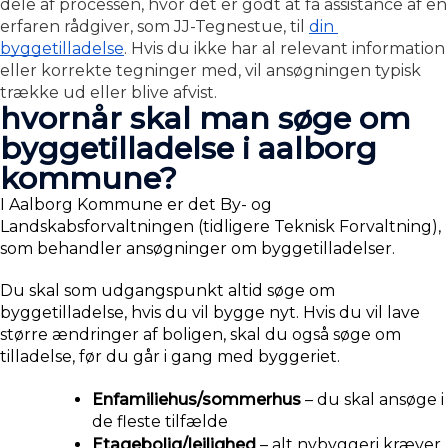
dele af processen, hvor det er godt at få assistance af en 
erfaren rådgiver, som JJ-Tegnestue, til 
din 
byggetilladelse
. Hvis du ikke har al relevant information 
eller korrekte tegninger med, vil ansøgningen typisk 
trække ud eller blive afvist.
hvornår skal man søge om
byggetilladelse i aalborg
kommune?
I Aalborg Kommune er det By- og 
Landskabsforvaltningen (tidligere Teknisk Forvaltning), 
som behandler ansøgninger om byggetilladelser.
Du skal som udgangspunkt altid søge om 
byggetilladelse, hvis du vil bygge nyt. Hvis du vil lave 
større ændringer af boligen, skal du også søge om 
tilladelse, før du går i gang med byggeriet. 
Enfamiliehus/sommerhus
 – du skal ansøge i 
de fleste tilfælde
Etagebolig/lejlighed
 – alt nybyggeri kræver 