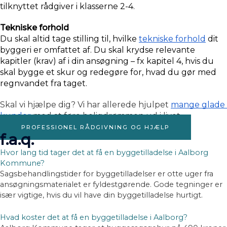
tilknyttet rådgiver i klasserne 2-4. 
Tekniske forhold
Du skal altid tage stilling til, hvilke 
tekniske forhold
 dit 
byggeri er omfattet af. Du skal krydse relevante 
kapitler (krav) af i din ansøgning – fx kapitel 4, hvis du 
skal bygge et skur og redegøre for, hvad du gør med 
regnvandet fra taget.
Skal vi hjælpe dig? Vi har allerede hjulpet 
mange glade 
kunder
 med at føre boligdrømmen ud i livet.
PROFESSIONEL RÅDGIVNING OG HJÆLP
f.a.q.
Hvor lang tid tager det at få en byggetilladelse i Aalborg
Kommune?
Sagsbehandlingstider for byggetilladelser er otte uger fra
ansøgningsmaterialet er fyldestgørende. Gode tegninger er
især vigtige, hvis du vil have din byggetilladelse hurtigt.
Hvad koster det at få en byggetilladelse i Aalborg?