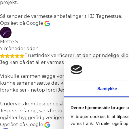
projekt.
Så sender de varmeste anbefalinger til JJ Tegnestue.
Opslået på Google
Mette S
7 måneder siden
Trustindex verificerer, at den oprindelige kil
Jeg kan på det aller varmeste anbefale Jesper Jørgens
Vi skulle sammenlægge vores lejligheder og skulle i 
kunne sammensætte det klart bedste tilbud, så kørte pr
Samtykke
forsinkelser - netop fordi Jesper vidste præcis, hvad an
Undervejs kom Jesper også med forslag til bl.a. rumopd
Denne hjemmeside bruger c
Jespers erfaring, sans for detaljer og ekspertise har ude
Vi bruger cookies til at tilpas
og/eller byggerådgiver igen, så vender vi 100% tilbage ti
vores trafik. Vi deler også 
Opslået på Google