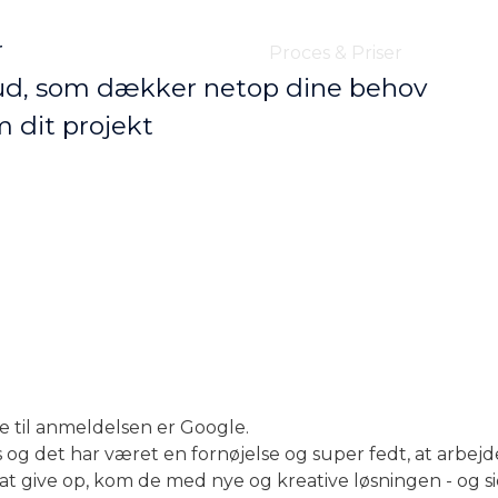
r
m
Tilbygning
Ydelser
Proces & Priser
Projek
lbud, som dækker netop dine behov
m dit projekt
de til anmeldelsen er Google.
 og det har været en fornøjelse og super fedt, at arbej
 at give op, kom de med nye og kreative løsningen - og si