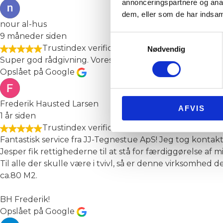
annonceringspartnere og anal
dem, eller som de har indsaml
nour al-hus
9 måneder siden
Samtykkevalg
Trustindex verificerer, at den oprindelige kil
Nødvendig
Super god rådgivning. Vores sag kunne faktisk klares over
Opslået på Google
Frederik Hausted Larsen
AFVIS
1 år siden
Trustindex verificerer, at den oprindelige kil
Fantastisk service fra JJ-Tegnestue ApS! Jeg tog kontak
Jesper fik rettighederne til at stå for færdiggørelse af m
Til alle der skulle være i tvivl, så er denne virksomhed
ca.80 M2.
BH Frederik!
Opslået på Google