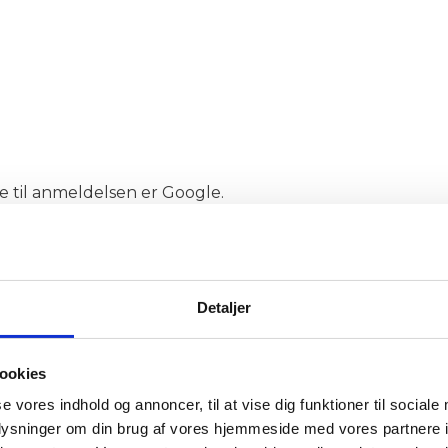
de til anmeldelsen er Google.
en og JJ-Tegnestue!
den forbindelse bruge en byggerådgiver, der kunne hjæ
ocessen hos komunen også som smurt. Vi fik vores tilla
Detaljer
søgningen skulle indeholde.
eling og pladsoptimering af vores københavnerlejlighed
ookies
n tvivl resulteret i en meget bedre og optimeret planløsni
se vores indhold og annoncer, til at vise dig funktioner til sociale
l JJ-Tegnestue.
oplysninger om din brug af vores hjemmeside med vores partnere i