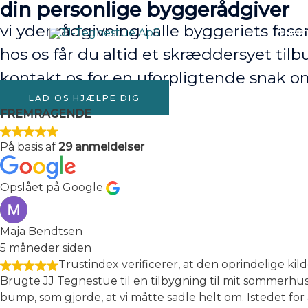
din personlige byggerådgiver
Gå
til
vi yder rådgivning i alle byggeriets fase
Hje
indholdet
hos os får du altid et skræddersyet ti
kontakt os for en uforpligtende snak o
LAD OS HJÆLPE DIG
FREMRAGENDE
På basis af
29 anmeldelser
Opslået på Google
Maja Bendtsen
5 måneder siden
Trustindex verificerer, at den oprindelige kil
Brugte JJ Tegnestue til en tilbygning til mit sommerhus
bump, som gjorde, at vi måtte sadle helt om. Istedet for