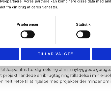
ysepartnere. Vores partnere kan kombinere disse data med andr
et fra din brug af deres tjenester.
de til anmeldelsen er Google.
Præferencer
Statistik
 telefonen, hvilket blev klaret meget hurtigt, ærligt og 
TILLAD VALGTE
de til anmeldelsen er Google.
t til Jesper ifm. færdigmelding af min nybyggede garage
it projekt, landede en ibrugtagningstilladelse i min e-Bok
 den helt rette til at hjælpe med projekter der minder om