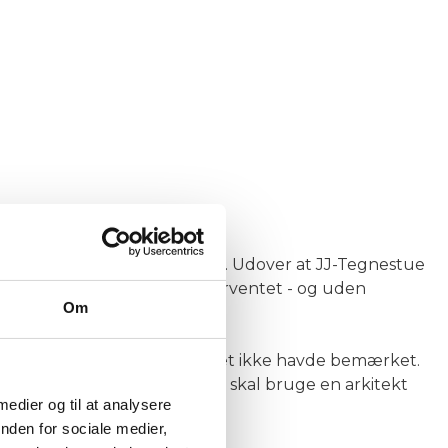
lpe med ansøgningsprocessen. Udover at JJ-Tegnestue
delse langt hurtigere end forventet - og uden
Om
 og så detaljer vi overhovedet ikke havde bemærket.
ng af vores lejlighed. Hvis vi skal bruge en arkitekt
 medier og til at analysere
nden for sociale medier,